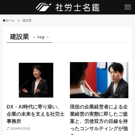
ホーム
建設業
建設業
– tag –
DX・AI時代に寄り添い、
現役の企業経営者による企
企業の未来を支える社労士
業経営の実態に即したご提
事務所
案と、労使双方の目線を持
ったコンサルティングが強
2026年2月3日